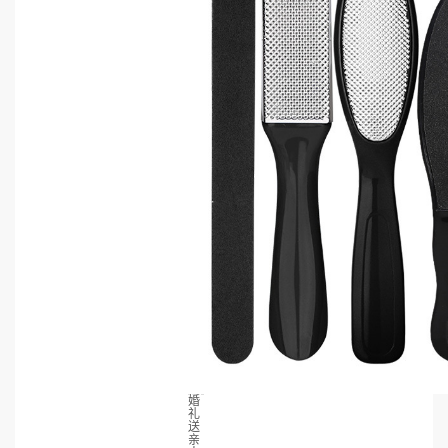
婚
礼
送
亲