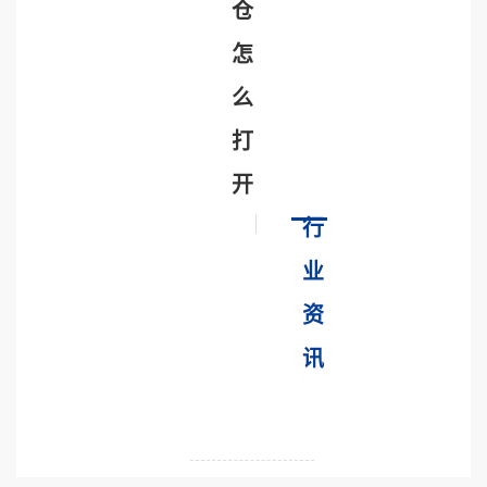
仓
怎
么
打
开
行
业
资
讯