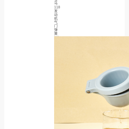
马
118
发
动
机
气
门
弹
簧