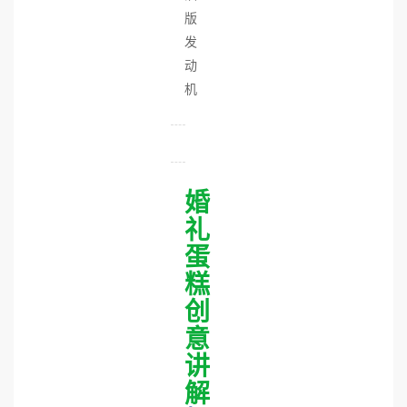
版
发
动
机
婚
礼
蛋
糕
创
意
讲
解