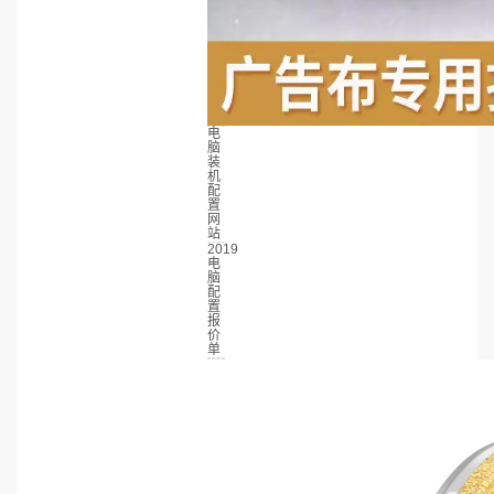
电
脑
装
机
配
置
网
站
2019
电
脑
配
置
报
价
单