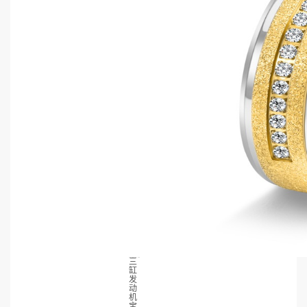
三
缸
发
动
机
宝