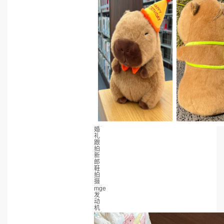
婚
礼
跟
拍
新
郎
鞋
拍
摄
mge
发
动
机