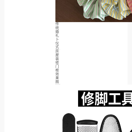
传
统
婚
礼
卜
仪
式
房
屋
装
修
门
框
效
果
图