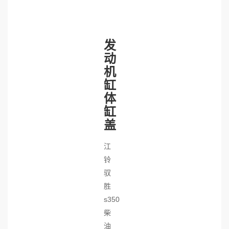
发
动
机
缸
体
缸
盖
江
铃
驭
胜
s350
柴
油