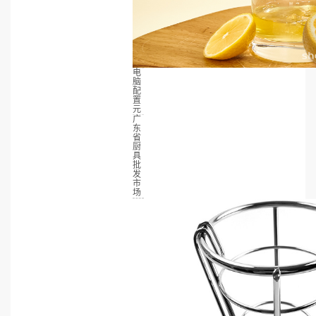
电
脑
配
置
元
广
东
省
厨
具
批
发
市
场