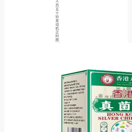
人
员
五
十
铃
发
动
机
正
时
图