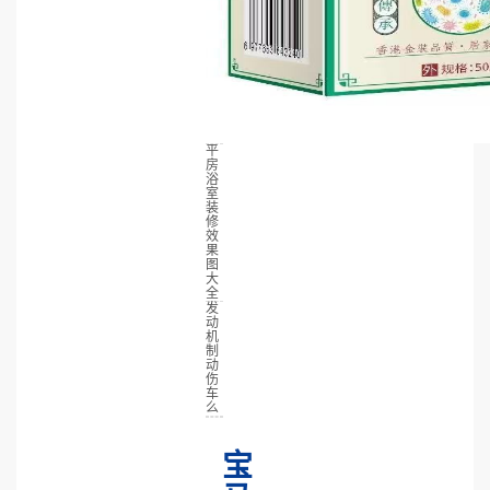
平
房
浴
室
装
修
效
果
图
大
全
发
动
机
制
动
伤
车
么
宝