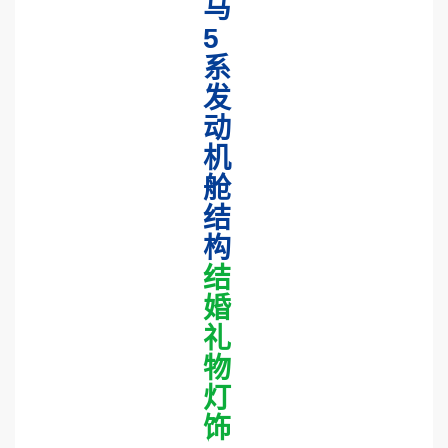
马
5
系
发
动
机
舱
结
构
结
婚
礼
物
灯
饰