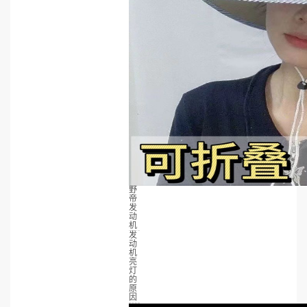
野
帝
发
动
机
发
动
机
亮
灯
的
原
因