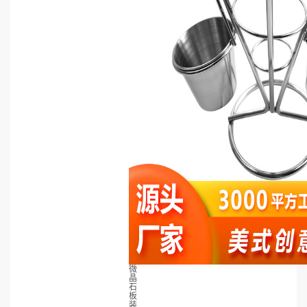
微
晶
石
板
装